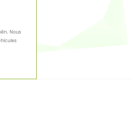
oën. Nous
éhicules