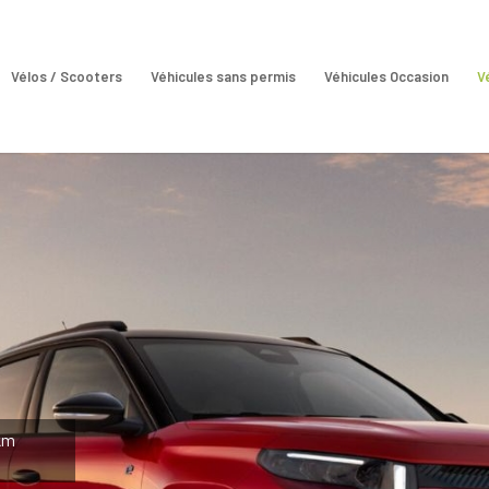
Vélos / Scooters
Véhicules sans permis
Véhicules Occasion
V
0km