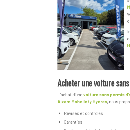
M
v
d
I
c
H
Acheter une voiture sans
L’achat d’une
voiture sans permis d’
Aixam Mobellety Hyères
, nous prop
Révisés et contrôlés
Garanties