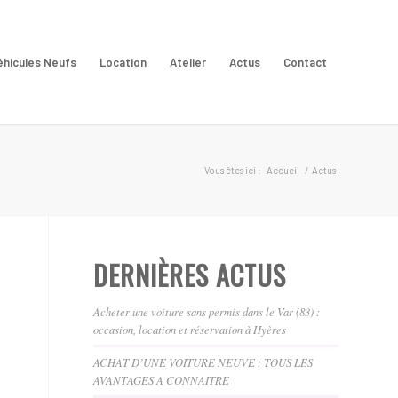
éhicules Neufs
Location
Atelier
Actus
Contact
Vous êtes ici :
Accueil
/
Actus
DERNIÈRES ACTUS
Acheter une voiture sans permis dans le Var (83) :
occasion, location et réservation à Hyères
ACHAT D’UNE VOITURE NEUVE : TOUS LES
AVANTAGES A CONNAITRE