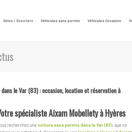
Vélos / Scooters
Véhicules sans permis
Véhicules Occasion
V
ctus
dans le Var (83) : occasion, location et réservation à
Votre spécialiste Aixam Mobellety à Hyères
ous recherchez une
voiture sans permis dans le Var (83)
, que ce
oit pour un achat neuf, d’occasion ou une
location à Hyères
?
Aixam